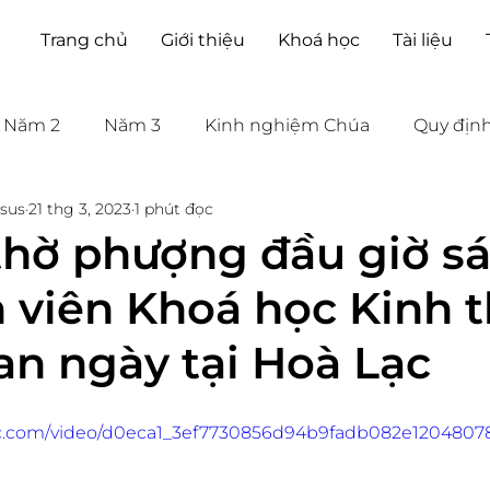
Trang chủ
Giới thiệu
Khoá học
Tài liệu
Năm 2
Năm 3
Kinh nghiệm Chúa
Quy địn
sus
21 thg 3, 2023
1 phút đọc
 thờ phượng đầu giờ s
h viên Khoá học Kinh 
an ngày tại Hoà Lạc
atic.com/video/d0eca1_3ef7730856d94b9fadb082e1204807