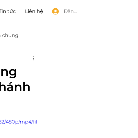
Tin tức
Liên hệ
Đăng nhập
h chung
áng
thánh
82/480p/mp4/fil