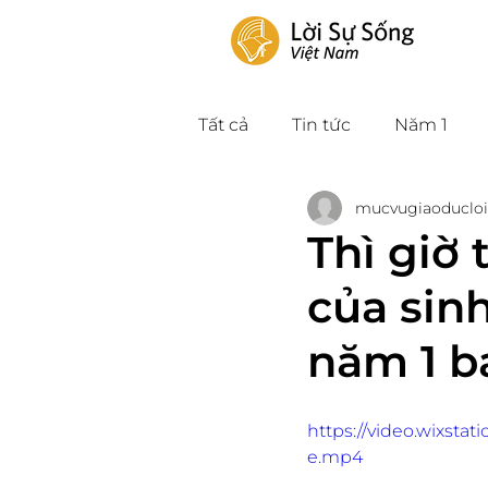
Tất cả
Tin tức
Năm 1
mucvugiaoducloi
Thì giờ
của sin
năm 1 b
https://video.wixst
e.mp4