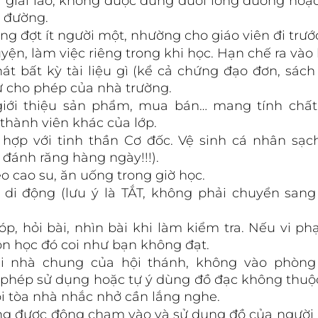
ỉ giải lao, không được đứng dưới lòng đường hoặ
g đường.
ừng đợt ít người một, nhường cho giáo viên đi trướ
ện, làm việc riêng trong khi học. Hạn chế ra vào
t bất kỳ tài liệu gì (kể cả chứng đạo đơn, sách 
 cho phép của nhà trường.
iới thiệu sản phẩm, mua bán… mang tính chất 
thành viên khác của lớp.
hợp với tinh thần Cơ đốc. Vệ sinh cá nhân sạch
 đánh răng hàng ngày!!!).
o cao su, ăn uống trong giờ học.
i di động (lưu ý là TẮT, không phải chuyển sang
p, hỏi bài, nhìn bài khi làm kiểm tra. Nếu vi ph
ôn học đó coi như bạn không đạt.
i nhà chung của hội thánh, không vào phòng 
phép sử dụng hoặc tự ý dùng đồ đạc không thuộc
oi tòa nhà nhắc nhở cần lắng nghe.
ng được động chạm vào và sử dụng đồ của người 