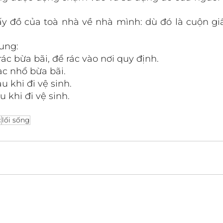
y đồ của toà nhà về nhà mình: dù đó là cuộn giấ
ung: 
ác bừa bãi, để rác vào nơi quy định.
c nhổ bừa bãi.
u khi đi vệ sinh. 
u khi đi vệ sinh.
c
lối sống