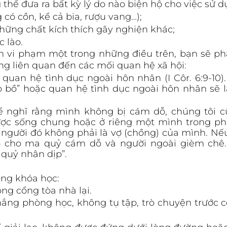
thể đưa ra bất kỳ lý do nào biện hộ cho việc sử d
có cồn, kể cả bia, rượu vang…);
hững chất kích thích gây nghiện khác;
 lào.
 vi phạm một trong những điều trên, bạn sẽ phả
ng liên quan đến các mối quan hệ xã hội:
quan hệ tình dục ngoài hôn nhân (I Côr. 6:9-10)
p bồ” hoặc quan hệ tình dục ngoài hôn nhân sẽ lậ
ể nghĩ rằng mình không bị cám dỗ, chúng tôi c
ợc sống chung hoặc ở riêng một mình trong phò
 người đó không phải là vợ (chồng) của mình. Nếu
ỗ cho ma quỷ cám dỗ và người ngoài gièm chê. 
quỷ nhân dịp”. 
ong khóa học: 
ng cổng tòa nhà lại.
hẳng phòng học, không tụ tập, trò chuyện trước c