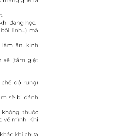
c mang ghế ra 
c.
 khi đang học.
bồi linh…) mà 
làm ăn, kinh 
 sẽ (tắm giặt 
 chế độ rung) 
ạm sẽ bị đánh 
không thuộc 
 về mình. Khi 
khác khi chưa 