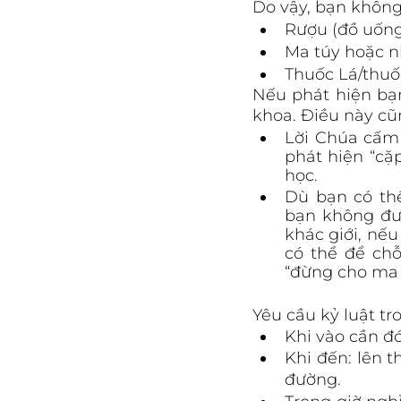
Do vậy, bạn không 
Rượu (đồ uống 
Ma túy hoặc n
Thuốc Lá/thuốc
Nếu phát hiện bạn
khoa. Điều này cũ
Lời Chúa cấm 
phát hiện “cặ
học.
Dù bạn có th
bạn không đư
khác giới, nếu
có thể để ch
“đừng cho ma 
Yêu cầu kỷ luật tr
Khi vào cần đó
Khi đến: lên t
đường.