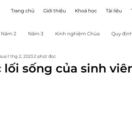
Trang chủ
Giới thiệu
Khoá học
Tài liệu
Năm 2
Năm 3
Kinh nghiệm Chúa
Quy địn
sus
1 thg 2, 2023
2 phút đọc
 lối sống của sinh viê