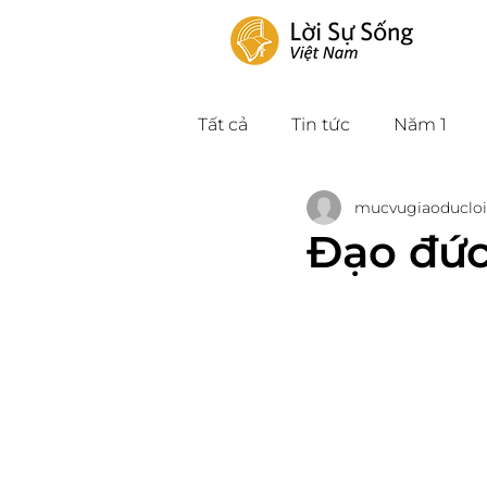
Tất cả
Tin tức
Năm 1
mucvugiaoducloi
Đạo đức