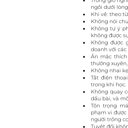
Trong giờ ngh
ngồi dưới lòn
Khi về: theo t
Không nói chuy
Không tự ý phá
không được sự
Không được g
doanh với các 
Ăn mặc thích 
thường xuyên,
Không nhai kẹ
Tắt điện thoạ
trong khi học.
Không quay có
dấu bài, và m
Tôn trọng má
phạm vi được 
người trông c
Tuyệt đối khô