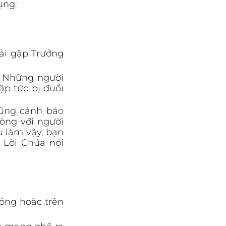
ụng:
i gặp Trưởng 
. Những người 
p tức bị đuổi 
ũng cảnh báo 
ng với người 
 làm vậy, bạn 
Lời Chúa nói 
ổng hoặc trên 