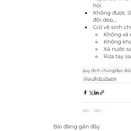
hỏi.
Không được lấ
đôi dép,…
Giữ vệ sinh ch
Không xả r
Không khạ
Xả nước sa
Rửa tay sa
quy định chung
đạo đứ
Quy định chung
Bài đăng gần đây