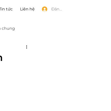
Tin tức
Liên hệ
Đăng nhập
h chung
n